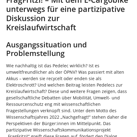
n
n
unterwegs für eine partizipative
d
h
Diskussion zur
i
Kreislaufwirtschaft
e
r
:
Ausgangssituation und
Problemstellung
Wie nachhaltig ist das Pedelec wirklich? Ist es
umweltfreundlicher als der ÖPNV? Was passiert mit alten
Akkus – werden sie recycelt oder enden sie als
Elektroschrott? Und welchen Beitrag leisten Pedelecs zur
Kreislaufwirtschaft? Diese und weitere Fragen zeigen, dass
gesellschaftliche Debatten über Mobilität, Umwelt- und
Ressourcenschutz eng mit wissenschaftlichen
Fragestellungen verknüpft sind. Unter dem Motto des
Wissenschaftsjahres 2022 „Nachgefragt!“ stehen daher die
Perspektiven der Bürger:innen im Mittelpunkt. Das
partizipative Wissenschaftskommunikationsprojekt
„FragFritzi!“ greift diese Fragen auf, fördert den Dialog