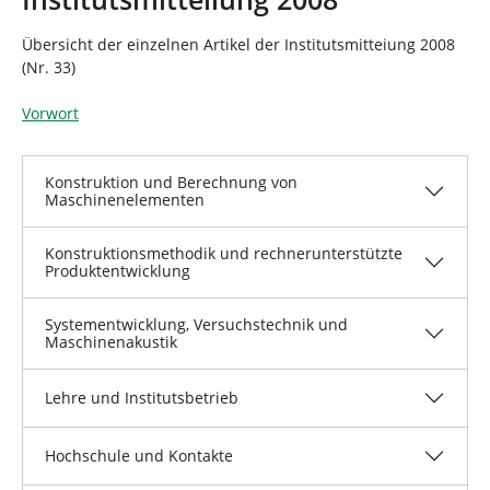
n
n
d
Übersicht der einzelnen Artikel der Institutsmitteiung 2008
h
(Nr. 33)
i
e
Vorwort
r
:
Konstruktion und Berechnung von
Maschinenelementen
Konstruktionsmethodik und rechnerunterstützte
Produktentwicklung
Systementwicklung, Versuchstechnik und
Maschinenakustik
Lehre und Institutsbetrieb
Hochschule und Kontakte