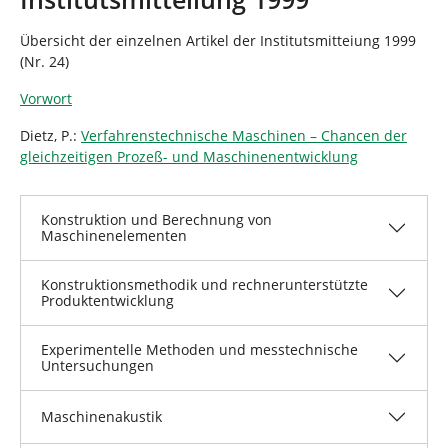
n
n
d
Übersicht der einzelnen Artikel der Institutsmitteiung 1999
h
(Nr. 24)
i
e
Vorwort
r
:
Dietz, P.:
Verfahrenstechnische Maschinen – Chancen der
gleichzeitigen Prozeß- und Maschinenentwicklung
Konstruktion und Berechnung von
Maschinenelementen
Konstruktionsmethodik und rechnerunterstützte
Produktentwicklung
Experimentelle Methoden und messtechnische
Untersuchungen
Maschinenakustik