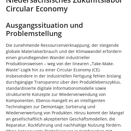
n
n
Circular Economy
d
h
i
Ausgangssituation und
e
Problemstellung
r
:
Die zunehmende Ressourcenverknappung, der steigende
globale Materialverbrauch und der Klimawandel erfordern
einen grundlegenden Wandel industrieller
Produktionsweisen – weg von der linearen „Take-Make-
Waste“-Logik hin zu einer Circular Economy (CE).
Insbesondere in der industriellen Fertigung fehlen bislang
durchgängige Transparenz über den Produktlebenszyklus,
standardisierte digitale Informationsmodelle sowie
strukturierte Konzepte zur Wiederverwendung von
Komponenten. Ebenso mangelt es an intelligenten
Technologien zur Demontage, Sortierung und
Wiederverwertung von Produkten. Hinzu kommt der Mangel
an gesellschaftlich akzeptierten Geschäftsmodellen, die
Reparatur, Rückführung und nachhaltige Nutzung fördern.