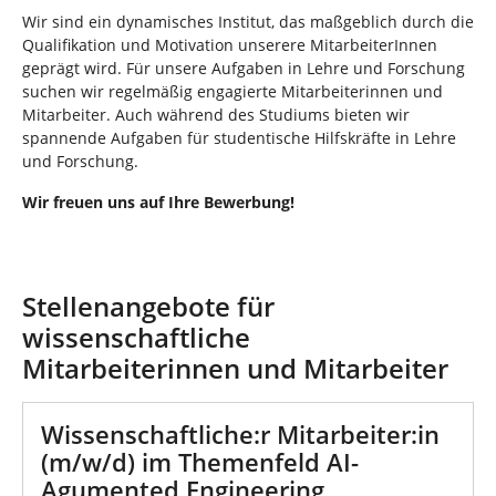
n
n
Wir sind ein dynamisches Institut, das maßgeblich durch die
d
Qualifikation und Motivation unserere MitarbeiterInnen
h
geprägt wird. Für unsere Aufgaben in Lehre und Forschung
i
suchen wir regelmäßig engagierte Mitarbeiterinnen und
e
Mitarbeiter. Auch während des Studiums bieten wir
r
spannende Aufgaben für studentische Hilfskräfte in Lehre
:
und Forschung.
Wir freuen uns auf Ihre Bewerbung!
Stellenangebote für
wissenschaftliche
Mitarbeiterinnen und Mitarbeiter
Wissenschaftliche:r Mitarbeiter:in
(m/w/d) im Themenfeld AI-
Agumented Engineering