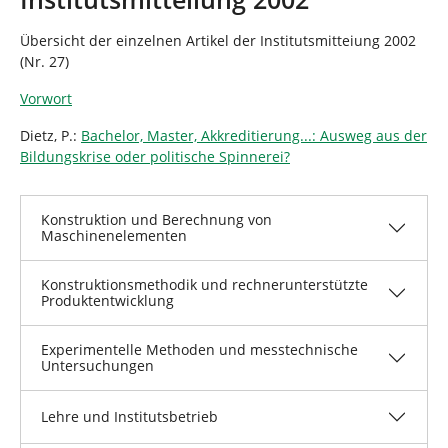
n
n
d
Übersicht der einzelnen Artikel der Institutsmitteiung 2002
h
(Nr. 27)
i
e
Vorwort
r
:
Dietz, P.:
Bachelor, Master, Akkreditierung...: Ausweg aus der
Bildungskrise oder politische Spinnerei?
Konstruktion und Berechnung von
Maschinenelementen
Konstruktionsmethodik und rechnerunterstützte
Produktentwicklung
Experimentelle Methoden und messtechnische
Untersuchungen
Lehre und Institutsbetrieb