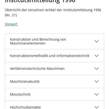
n
n
d
Übersicht der einzelnen Artikel der Institutsmitteiung 1996
h
(Nr. 21)
i
e
Vorwort
r
:
Konstruktion und Berechnung von
Maschinenelementen
Konstruktionsmethodik und Informationstechnik
Verfahrenstechnische Maschinen
Maschinenakustik
Messtechnik
Hochschulkontakte