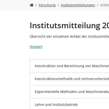
n
S
Forschung
Institutsmitteilungen
Insti
i
e
s
i
Institutsmitteilung 2
n
d
Übersicht der einzelnen Artikel der Institutsmitt
h
i
Vorwort
e
r
:
Konstruktion und Berechnung von Maschine
Konstruktionsmethodik und rechnerunterstüt
Experimentelle Methoden und Maschinenaku
Lehre und Institutsbetrieb