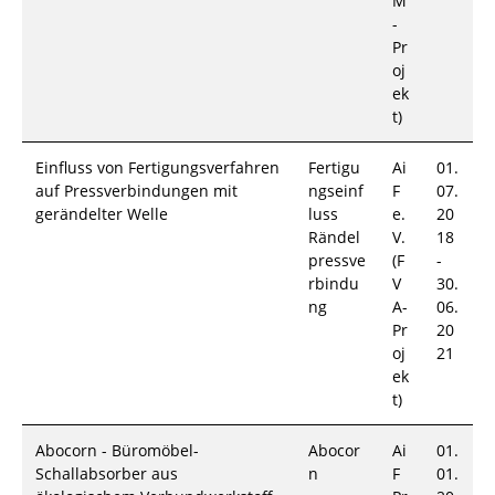
M
-
Pr
oj
ek
t)
Einfluss von Fertigungsverfahren
Fertigu
Ai
01.
auf Pressverbindungen mit
ngseinf
F
07.
gerändelter Welle
luss
e.
20
Rändel
V.
18
pressve
(F
-
rbindu
V
30.
ng
A-
06.
Pr
20
oj
21
ek
t)
Abocorn - Büromöbel-
Abocor
Ai
01.
Schallabsorber aus
n
F
01.