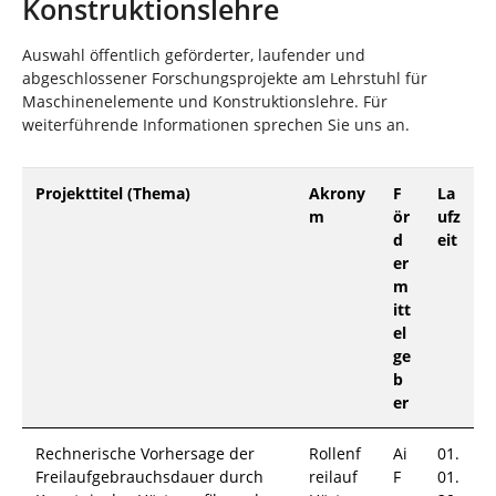
Konstruktionslehre
n
n
d
h
Auswahl öffentlich geförderter, laufender und
i
abgeschlossener Forschungsprojekte am Lehrstuhl für
e
Maschinenelemente und Konstruktionslehre. Für
r
weiterführende Informationen sprechen Sie uns an.
:
Projekttitel (Thema)
Akrony
F
La
m
ör
ufz
d
eit
er
m
itt
el
ge
b
er
Rechnerische Vorhersage der
Rollenf
Ai
01.
Freilaufgebrauchsdauer durch
reilauf
F
01.