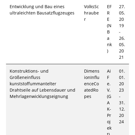
Entwicklung und Bau eines
VolksSc
EF
27.
ultraleichten Bausatzflugzeuges
hraube
R
05.
r
E
20
(N
19
B
-
a
26.
nk
05.
)
20
21
Konstruktions- und
Dimens
Ai
01.
Größeneinfluss
ionInflu
F
01.
kunststoffummantelter
enceCo
e.
20
Drahtseile auf Lebensdauer und
atedRo
V.
23
Mehrlagenwicklungseignung
pes
(G
-
A
31.
K-
12.
Pr
20
oj
24
ek
t)