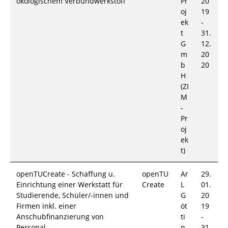
ökologischem Verbundwerkstoff
Pr
20
oj
19
ek
-
t
31.
G
12.
m
20
b
20
H
(ZI
M
-
Pr
oj
ek
t)
openTUCreate - Schaffung u.
openTU
Ar
29.
Einrichtung einer Werkstatt für
Create
L
01.
Studierende, Schüler/-innen und
G
20
Firmen inkl. einer
öt
19
Anschubfinanzierung von
ti
-
Personal
n
31.