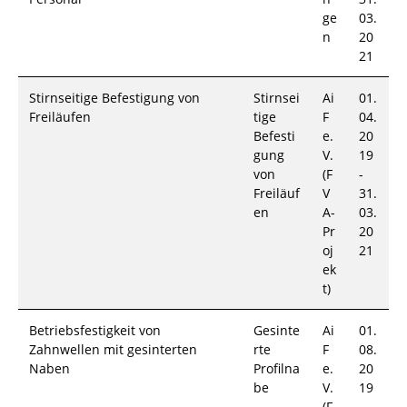
ge
03.
n
20
21
Stirnseitige Befestigung von
Stirnsei
Ai
01.
Freiläufen
tige
F
04.
Befesti
e.
20
gung
V.
19
von
(F
-
Freiläuf
V
31.
en
A-
03.
Pr
20
oj
21
ek
t)
Betriebsfestigkeit von
Gesinte
Ai
01.
Zahnwellen mit gesinterten
rte
F
08.
Naben
Profilna
e.
20
be
V.
19
(F
-